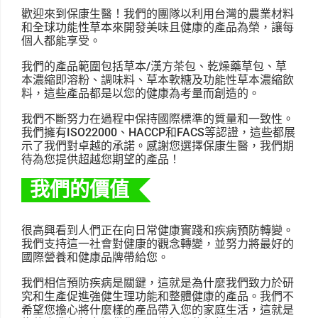
歡迎來到保康生醫！我們的團隊以利用台灣的農業材料
和全球功能性草本來開發美味且健康的產品為榮，讓每
個人都能享受。
我們的產品範圍包括草本/漢方茶包、乾燥藥草包、草
本濃縮即溶粉、調味料、草本軟糖及功能性草本濃縮飲
料，這些產品都是以您的健康為考量而創造的。
我們不斷努力在過程中保持國際標準的質量和一致性。
我們擁有ISO22000、HACCP和FACS等認證，這些都展
示了我們對卓越的承諾。感謝您選擇保康生醫，我們期
待為您提供超越您期望的產品！
我們的價值
很高興看到人們正在向日常健康實踐和疾病預防轉變。
我們支持這一社會對健康的觀念轉變，並努力將最好的
國際營養和健康品牌帶給您。
我們相信預防疾病是關鍵，這就是為什麼我們致力於研
究和生產促進強健生理功能和整體健康的產品。我們不
希望您擔心將什麼樣的產品帶入您的家庭生活，這就是