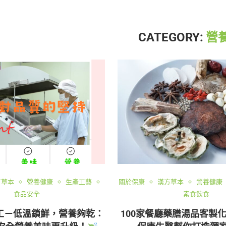
CATEGORY:
營
方草本
營養健康
生產工藝
關於保康
漢方草本
營養健康
食品安全
素食飲食
工－低溫鎖鮮，營養夠乾：
100家餐廳藥膳湯品客製