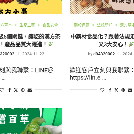
漢方草本
生產工藝
食品安全
關於保康
法規新知
漢方草
級5個關鍵，讓您的漢方茶
中藥材食品化？跟著法規
！產品品質大躍進！
又3大安心！
320002
2024-11-22
by
d94320002
2024-
刻與我聯繫：LINE＠
歡迎客戶立刻與我聯繫：L
e …
https://lin.e …