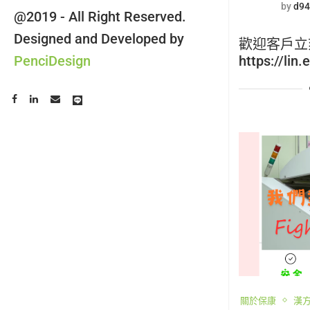
by
d94
@2019 - All Right Reserved.
Designed and Developed by
歡迎客戶立
PenciDesign
https://lin.
關於保康
漢