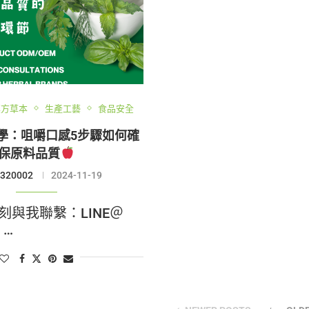
漢方草本
生產工藝
食品安全
學：咀嚼口感5步驟如何確
保原料品質
320002
2024-11-19
刻與我聯繫：LINE＠
e …