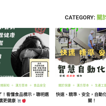
CATEGORY:
關
法規新知
漢方草本
食品安全
關於保康
漢方草本
生產工
了！看懂食品標示，聰明選
快速、精準、安全，自動
購更健康
關！