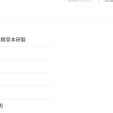
NEWER POSTS
OLD
專精草本研製
N)